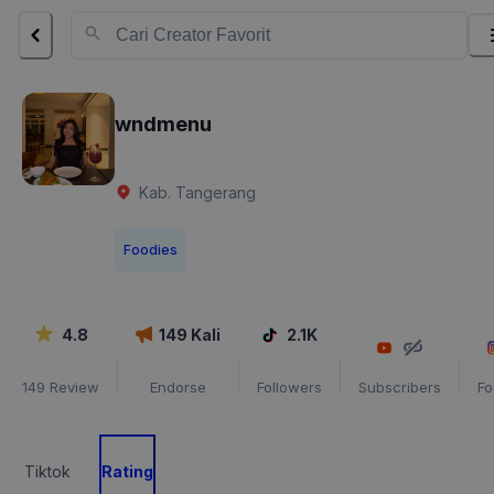
wndmenu
Kab. Tangerang
Foodies
4.8
149
Kali
2.1K
149
Review
Endorse
Followers
Subscribers
Fo
Tiktok
Rating