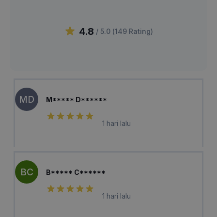
4.8
/ 5.0 (
149
Rating
)
MD
M***** D******
1 hari lalu
BC
B***** C******
1 hari lalu