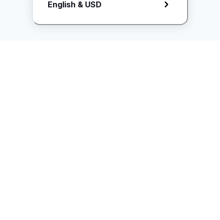
Request Rate Card
English & USD
Butuh konten khusus? Kirim request ke creator!
ice.controller@idntimes.com
Informasi
Ikuti Kami
Instagram
Tentang Kami
Syarat & ketentuan
Kebijakan Privasi