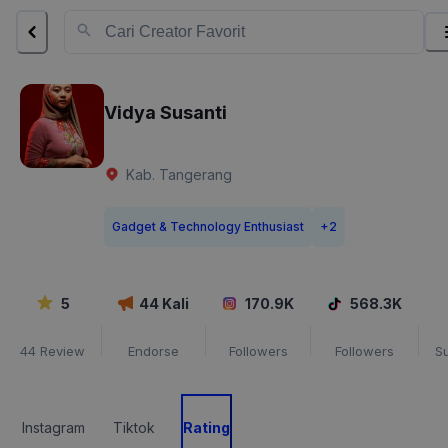
Vidya Susanti
Kab. Tangerang
Gadget & Technology Enthusiast
+
2
5
44
Kali
170.9K
568.3K
44
Review
Endorse
Followers
Followers
S
Instagram
Tiktok
Rating