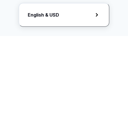
Request Rate Card
English & USD
Butuh konten khusus? Kirim request ke creator!
ice.controller@idntimes.com
Informasi
Ikuti Kami
Instagram
Tentang Kami
Syarat & ketentuan