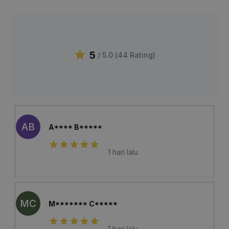
5
/ 5.0 (
44
Rating
)
AB
A**** B*****
1 hari lalu
MC
M******* C*****
1 hari lalu