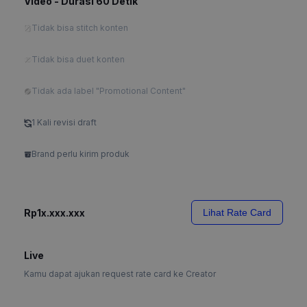
Video - Durasi 60 Detik
Tidak bisa stitch konten
Tidak bisa duet konten
Tidak ada label "Promotional Content"
1 Kali revisi draft
Brand perlu kirim produk
Rp1x.xxx.xxx
Lihat Rate Card
Live
Kamu dapat ajukan request rate card ke Creator