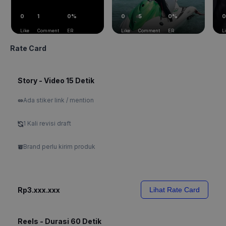
0
1
0%
0
5
0%
0
Like
Comment
ER
Like
Comment
ER
L
Rate Card
Story - Video 15 Detik
Ada stiker link / mention
1 Kali revisi draft
Brand perlu kirim produk
Rp3.xxx.xxx
Lihat Rate Card
Reels - Durasi 60 Detik