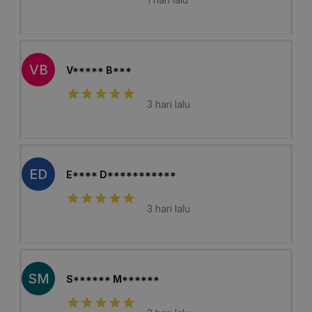
VB
V***** B***
3 hari lalu
ED
E**** D***********
3 hari lalu
SM
S****** M******