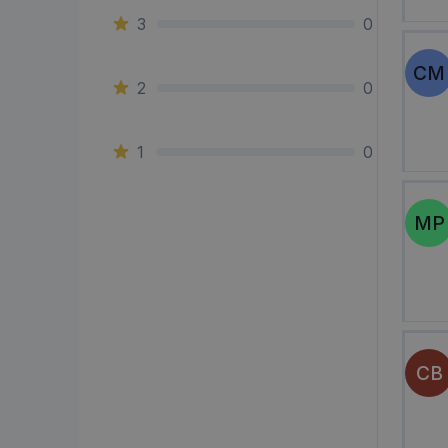
3
0
CM
2
0
1
0
MP
CB