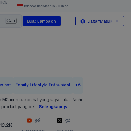
l ICE
Bahasa Indonesia
-
IDR
Cari
Buat Campaign
Daftar/Masuk
usiast
Family Lifestyle Enthusiast
+
6
an MC merupakan hal yang saya sukai. Niche
w product yang be
...
Selengkapnya
13.2K