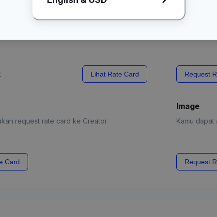
l Content"
apkan creator
x
Lihat Rate Card
Request R
Image
kan request rate card ke Creator
Kamu dapat a
e Card
Request R