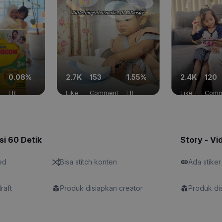
0.08%
2.7K
153
1.55%
2.4K
120
t
ER
Like
Comment
ER
Like
Comm
si 60 Detik
Story - Vi
ed
Bisa stitch konten
Ada stiker
draft
Produk disiapkan creator
Produk di