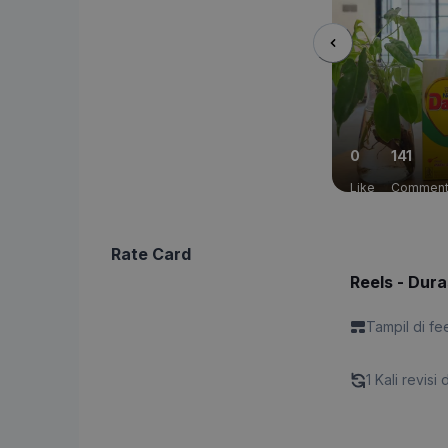
0
141
Like
Commen
Rate Card
Reels - Dura
Tampil di fe
1 Kali revisi 