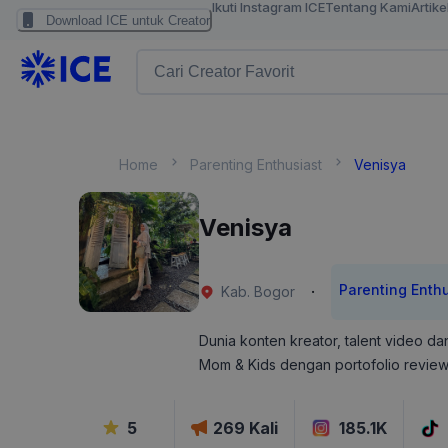
Ikuti Instagram ICE
Tentang Kami
Artike
Download ICE untuk Creator
Home
Parenting Enthusiast
Venisya
Venisya
Parenting Enth
·
Kab. Bogor
Dunia konten kreator, talent video d
Mom & Kids dengan portofolio revie
5
269
Kali
185.1K