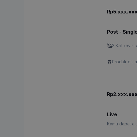
Rp5.xxx.xx
Post - Singl
2 Kali revisi 
Produk disi
Rp2.xxx.xx
Live
Kamu dapat aju