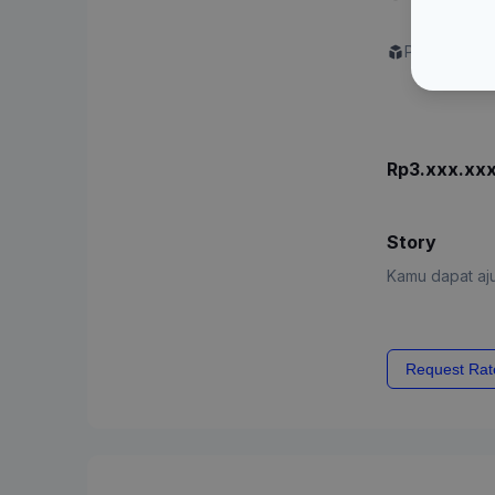
"Promotiona
Produk disi
Rp3.xxx.xx
Story
Kamu dapat aju
Request Rat