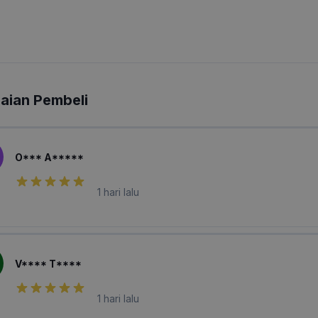
laian Pembeli
O*** A*****
1 hari lalu
V**** T****
1 hari lalu