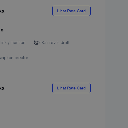
xx
Lihat Rate Card
to
 link / mention
2 Kali revisi draft
siapkan creator
xx
Lihat Rate Card