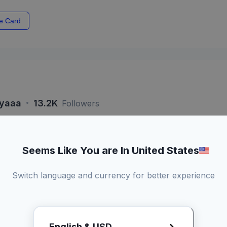
e Card
·
syaaa
13.2K
Followers
Seems Like You are In United States
si 60 Detik
Live
Switch language and currency for better experience
Kamu dapat a
konten
Bisa duet konten
abel
2 Kali revisi draft
English & USD