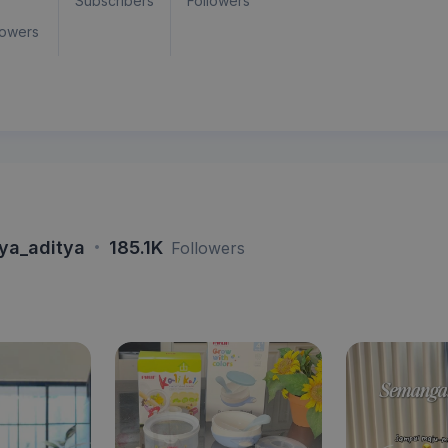
Subscribers
Followers
lowers
·
ya_aditya
185.1K
Followers