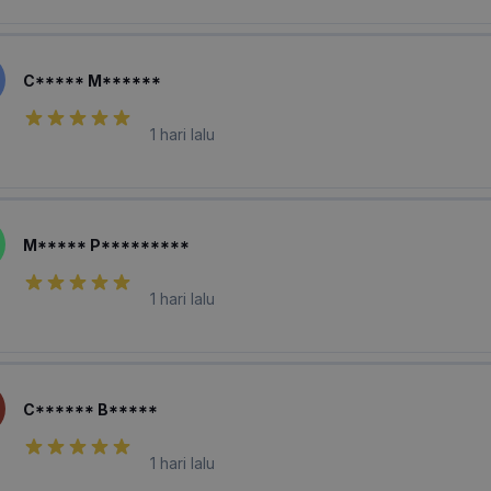
C***** M******
1 hari lalu
M***** P*********
1 hari lalu
C****** B*****
1 hari lalu