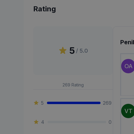
Rating
Peni
5
/ 5.0
OA
269
Rating
5
269
VT
4
0