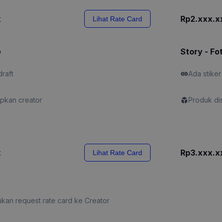
x
Rp2.xxx.x
Lihat Rate Card
e
Story - Fo
draft
Ada stiker
apkan creator
Produk di
x
Rp3.xxx.x
Lihat Rate Card
kan request rate card ke Creator