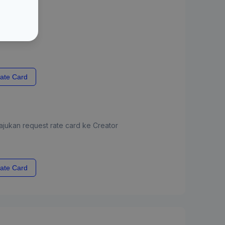
ate Card
jukan request rate card ke Creator
ate Card