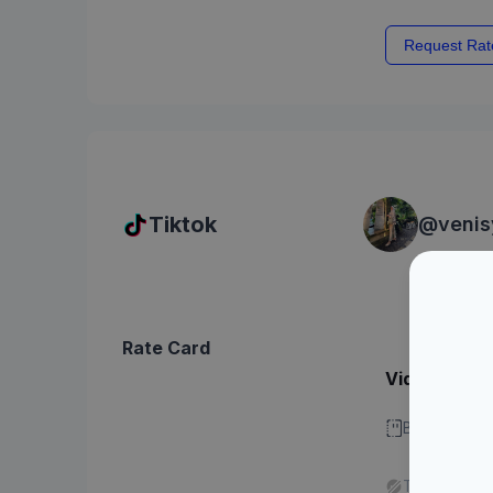
Request Rat
Tiktok
@
veni
Rate Card
Video - Dura
Bisa stitch 
Tidak ada l