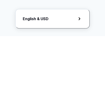
Request Rate Card
English & USD
Butuh konten khusus? Kirim request ke creator!
ice.controller@idntimes.com
Informasi
Ikuti Kami
Instagram
Tentang Kami
Syarat & ketentuan