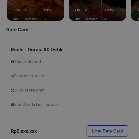
3.5K
9
1.11%
715
3
0.23%
6
Like
Comment
ER
Like
Comment
ER
L
Rate Card
Reels - Durasi 60 Detik
Tampil di feed
Bisa stitch konten
3 Kali revisi draft
Brand perlu kirim produk
Rp5.xxx.xxx
Lihat Rate Card