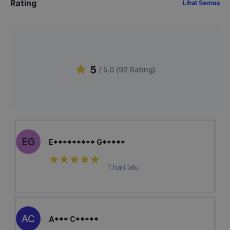
Rating
Lihat Semua
5
/ 5.0 (
92
Rating
)
EG
E********* G*****
1 hari lalu
AC
A*** C*****