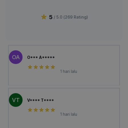
5
/ 5.0 (
269
Rating
)
OA
O*** A*****
1 hari lalu
VT
V**** T****
1 hari lalu