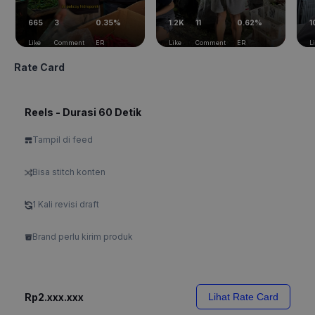
665
3
0.35%
1.2K
11
0.62%
1
Like
Comment
ER
Like
Comment
ER
L
Rate Card
Reels - Durasi 60 Detik
Tampil di feed
Bisa stitch konten
1 Kali revisi draft
Brand perlu kirim produk
Rp2.xxx.xxx
Lihat Rate Card