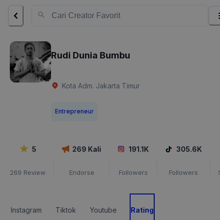
Rudi Dunia Bumbu
Kota Adm. Jakarta Timur
Entrepreneur
5
269
Kali
191.1K
305.6K
269
Review
Endorse
Followers
Followers
Instagram
Tiktok
Youtube
Rating