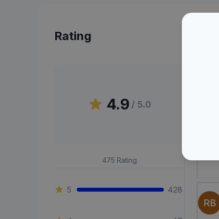
Rating
Peni
4.9
/ 5.0
UB
475
Rating
5
428
RB