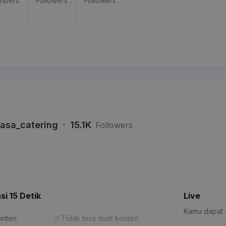
ribers
Followers
Followers
·
asa_catering
15.1K
Followers
si 15 Detik
Live
Kamu dapat a
konten
Tidak bisa duet konten