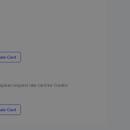
ate Card
jukan request rate card ke Creator
ate Card