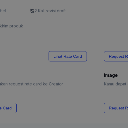
abel
2 Kali revisi draft
l Content"
kirim produk
Lihat Rate Card
Request R
Image
kan request rate card ke Creator
Kamu dapat a
e Card
Request R