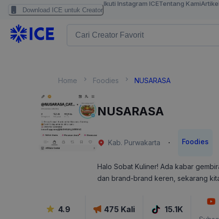
Ikuti Instagram ICE
Tentang Kami
Artike
Download ICE untuk Creator
Home
Foodies
NUSARASA
NUSARASA
Foodies
·
Kab. Purwakarta
​Halo Sobat Kuliner! Ada kabar gembi
dan brand-brand keren, sekarang ki
4.9
475
Kali
15.1K