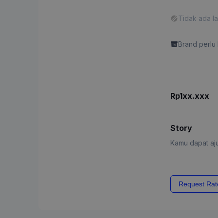
Tidak ada l
"Promotiona
Brand perlu 
Rp1xx.xxx
Story
Kamu dapat aju
Request Rat