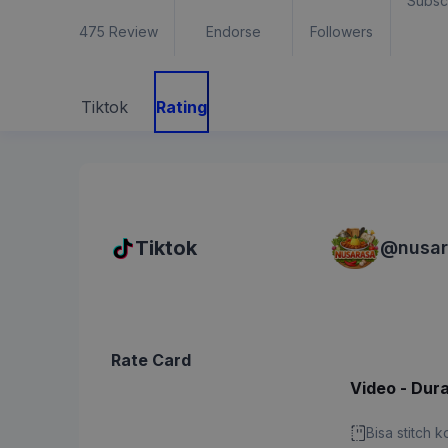
Subsc
475
Review
Endorse
Followers
Tiktok
Rating
Tiktok
@
nusar
Rate Card
Video - Dura
Bisa stitch 