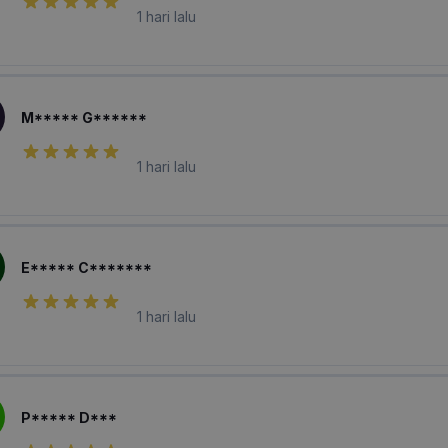
1 hari lalu
M***** G******
1 hari lalu
E***** C*******
1 hari lalu
P***** D***