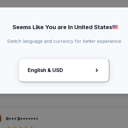
Seems Like You are In United States
Switch language and currency for better experience
laian Pembeli
English & USD
U**** B******
1 hari lalu
R*** B*******