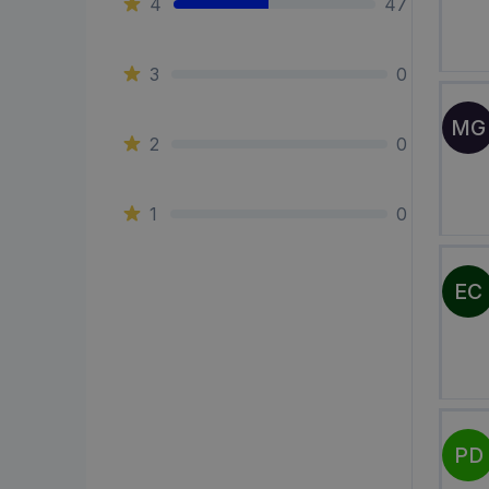
4
47
3
0
MG
2
0
1
0
EC
PD