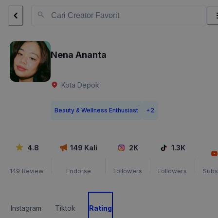
Nena Ananta
Kota Depok
Beauty & Wellness Enthusiast
+
2
4.8
149
Kali
2K
1.3K
149
Review
Endorse
Followers
Followers
Subs
Instagram
Tiktok
Rating