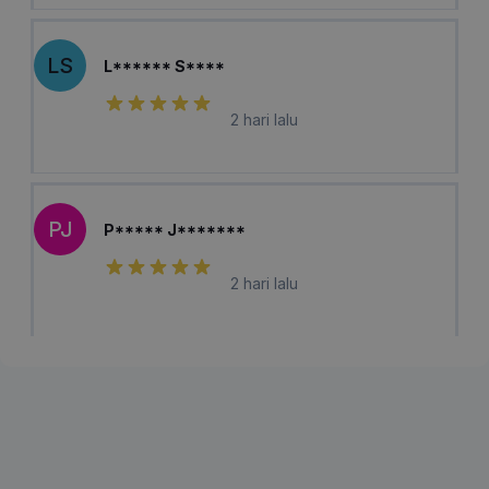
LS
L****** S****
2 hari lalu
PJ
P***** J*******
2 hari lalu