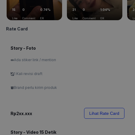
15
0
0.74%
21
0
1.04%
2
Like
Comment
ER
Like
Comment
ER
L
Rate Card
Story - Foto
Ada stiker link / mention
1 Kali revisi draft
Brand perlu kirim produk
Rp2xx.xxx
Lihat Rate Card
Story - Video 15 Detik