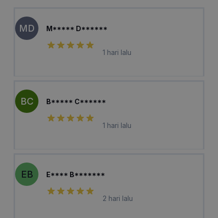
MD
M***** D******
1 hari lalu
BC
B***** C******
1 hari lalu
EB
E**** B*******
2 hari lalu