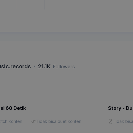
·
sic.records
21.1K
Followers
si 60 Detik
Story - Du
titch konten
Tidak bisa duet konten
Tidak bisa