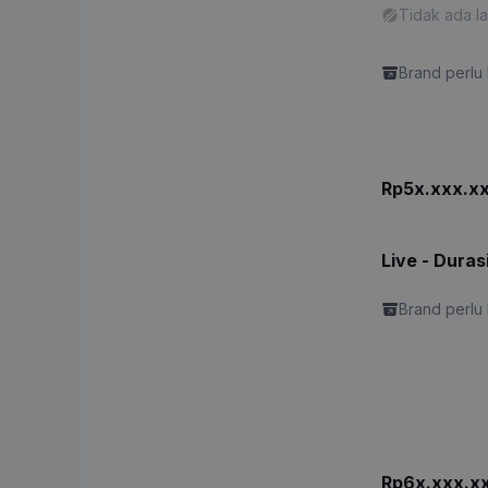
Tidak ada l
"Promotiona
Brand perlu 
Rp5x.xxx.x
Live - Duras
Brand perlu 
Rp6x.xxx.x