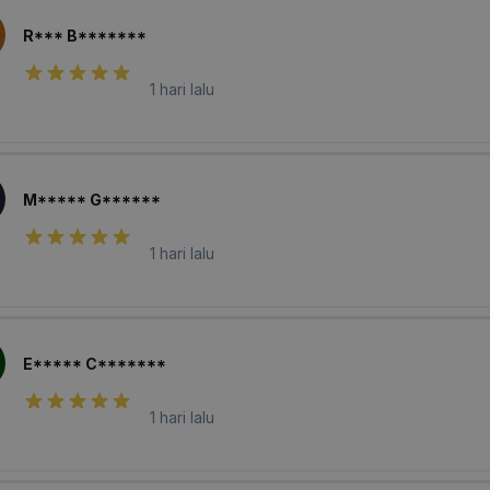
R*** B*******
1 hari lalu
M***** G******
1 hari lalu
E***** C*******
1 hari lalu