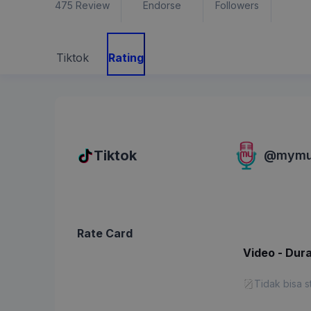
475
Review
Endorse
Followers
Tiktok
Rating
Tiktok
@
mymu
Rate Card
Video - Dura
Tidak bisa s