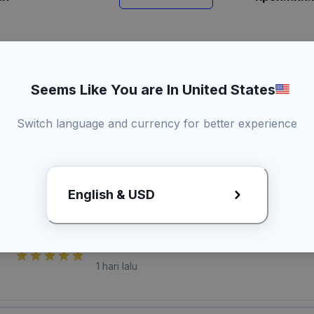
Seems Like You are In United States
Switch language and currency for better experience
laian Pembeli
English & USD
U**** B******
1 hari lalu