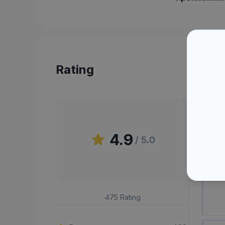
Rating
Peni
4.9
/ 5.0
UB
475
Rating