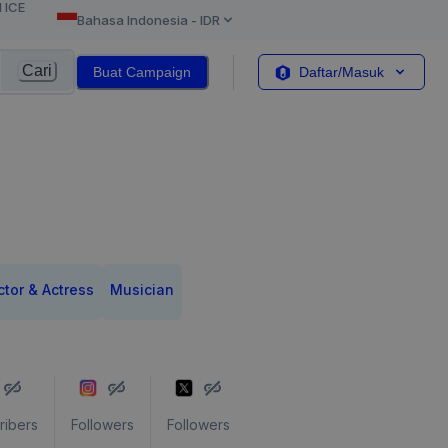
l ICE
Bahasa Indonesia
-
IDR
Cari
Buat Campaign
Daftar/Masuk
ctor & Actress
Musician
ribers
Followers
Followers