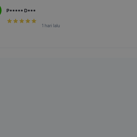
P***** D***
1 hari lalu