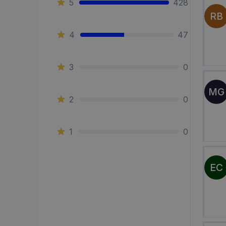
5
428
RB
4
47
3
0
MG
2
0
1
0
EC