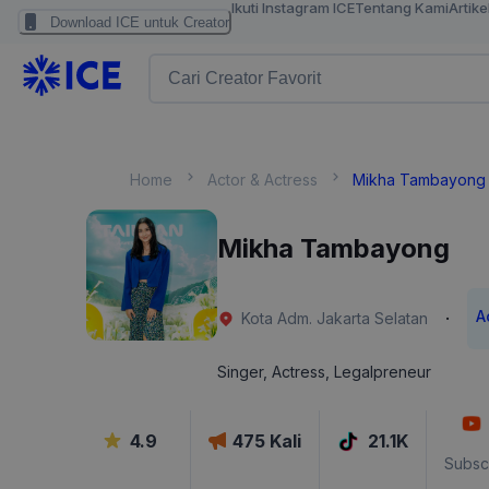
Ikuti Instagram ICE
Tentang Kami
Artike
Download ICE untuk Creator
Home
Actor & Actress
Mikha Tambayong
Mikha Tambayong
A
·
Kota Adm. Jakarta Selatan
Singer, Actress, Legalpreneur
4.9
475
Kali
21.1K
Subsc