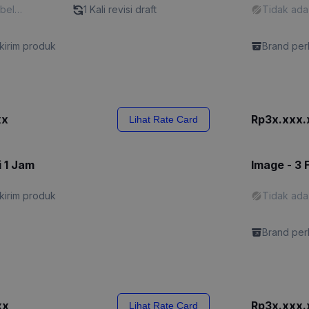
abel
1 Kali revisi draft
Tidak ada
l Content"
"Promotio
kirim produk
Brand perl
xx
Rp3x.xxx.
Lihat Rate Card
i 1 Jam
Image - 3 
kirim produk
Tidak ada
"Promotio
Brand perl
xx
Rp3x.xxx.
Lihat Rate Card