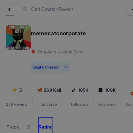
memecatcoorporate
Kota Adm. Jakarta Barat
Digital Creator
+
1
5
269
Kali
105K
109K
269
Review
Endorse
Followers
Followers
Sub
Tiktok
X
Rating