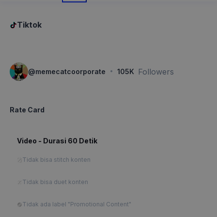
Tiktok
·
Followers
@
memecatcoorporate
105K
Rate Card
Video - Durasi 60 Detik
Tidak bisa stitch konten
Tidak bisa duet konten
Tidak ada label "Promotional Content"