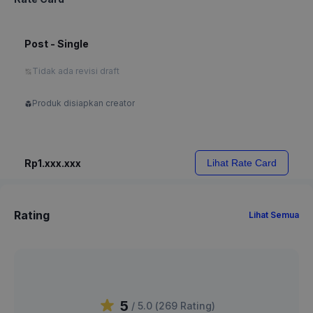
Post - Single
Tidak ada revisi draft
Produk disiapkan creator
Rp1.xxx.xxx
Lihat Rate Card
Rating
Lihat Semua
5
/ 5.0 (
269
Rating
)