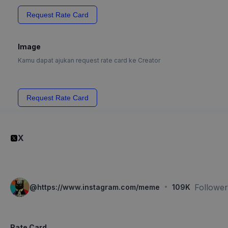
Request Rate Card
Image
Kamu dapat ajukan request rate card ke Creator
Request Rate Card
X
·
Follower
@
https://www.instagram.com/meme
109K
Rate Card