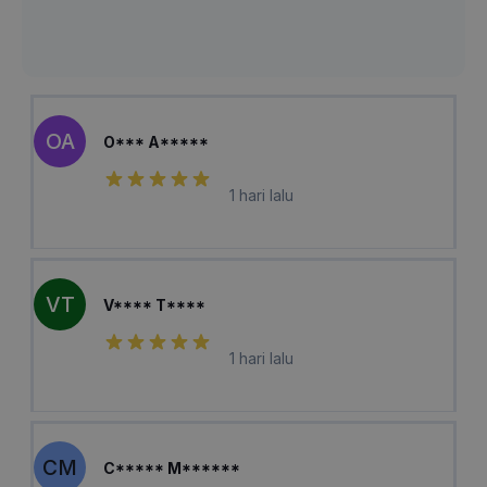
OA
O*** A*****
1 hari lalu
VT
V**** T****
1 hari lalu
CM
C***** M******