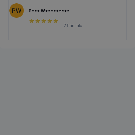
PW
P*** W*********
2 hari lalu