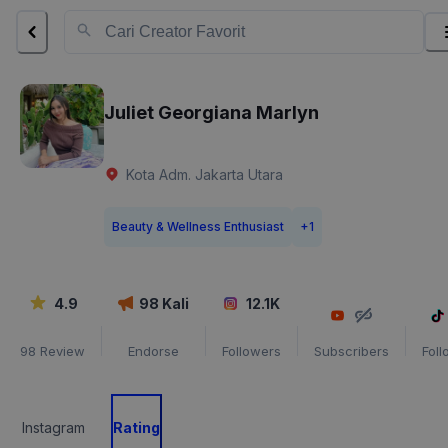
Juliet Georgiana Marlyn
Kota Adm. Jakarta Utara
Beauty & Wellness Enthusiast
+
1
4.9
98
Kali
12.1K
98
Review
Endorse
Followers
Subscribers
Fol
Instagram
Rating