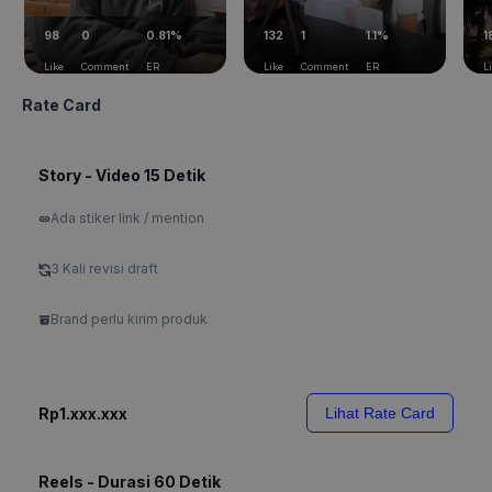
98
0
0.81%
132
1
1.1%
1
Like
Comment
ER
Like
Comment
ER
L
Rate Card
Story - Video 15 Detik
Ada stiker link / mention
3 Kali revisi draft
Brand perlu kirim produk
Rp1.xxx.xxx
Lihat Rate Card
Reels - Durasi 60 Detik