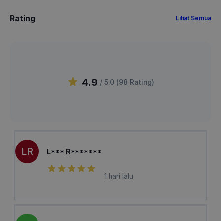
Rating
Lihat Semua
4.9
/ 5.0 (
98
Rating
)
LR
L*** R*******
1 hari lalu