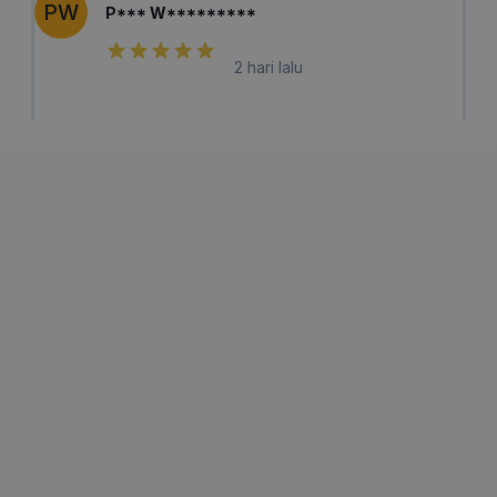
PW
P*** W*********
2 hari lalu