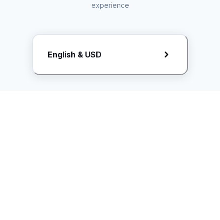
experience
Request Rate Card
English & USD
Butuh konten khusus? Kirim request ke creator!
ice.controller@idntimes.com
Informasi
Ikuti Kami
Instagram
Tentang Kami