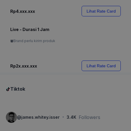
Rp4.xxx.xxx
Lihat Rate Card
Live - Durasi 1 Jam
Brand perlu kirim produk
Rp2x.xxx.xxx
Lihat Rate Card
Tiktok
·
Followers
@
james.whitey.isser
3.4K