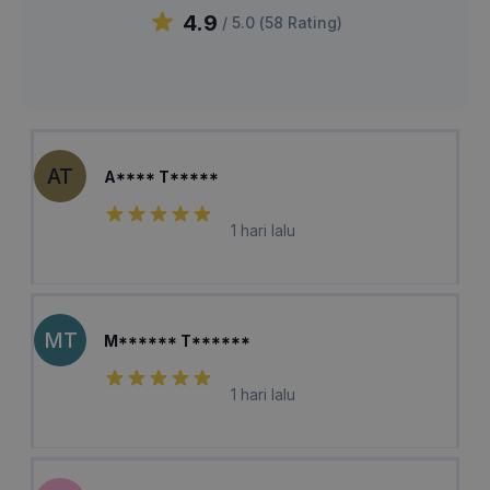
4.9
/ 5.0 (
58
Rating
)
AT
A**** T*****
1 hari lalu
MT
M****** T******
1 hari lalu