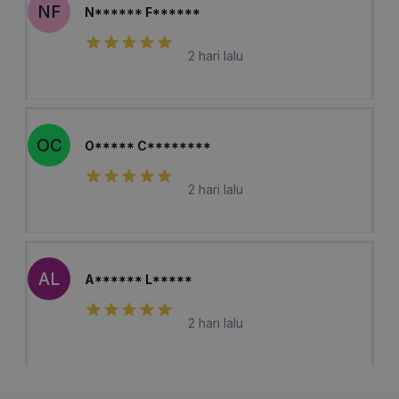
NF
N****** F******
2 hari lalu
OC
O***** C********
2 hari lalu
AL
A****** L*****
2 hari lalu