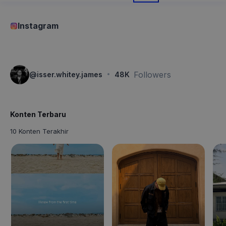
Instagram
·
Followers
@
isser.whitey.james
48K
Konten Terbaru
10 Konten Terakhir