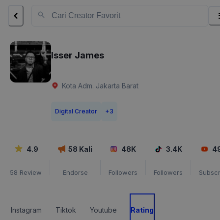
Isser James
Kota Adm. Jakarta Barat
Digital Creator
+
3
4.9
58
Kali
48K
3.4K
4
58
Review
Endorse
Followers
Followers
Subscr
Instagram
Tiktok
Youtube
Rating