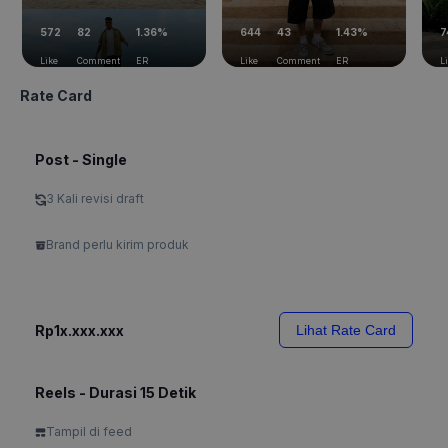
572
82
1.36%
644
43
1.43%
7
Like
Comment
ER
Like
Comment
ER
L
Rate Card
Post - Single
3 Kali revisi draft
Brand perlu kirim produk
Rp1x.xxx.xxx
Lihat Rate Card
Reels - Durasi 15 Detik
Tampil di feed