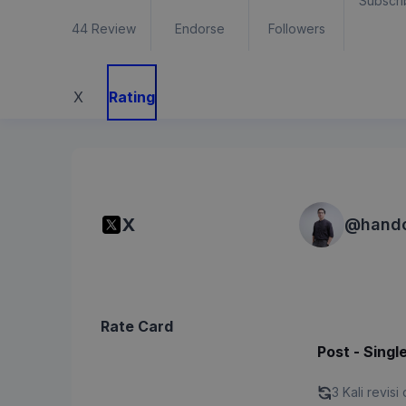
Subscri
44
Review
Endorse
Followers
X
Rating
X
@
hand
Rate Card
Post - Singl
3 Kali revisi 