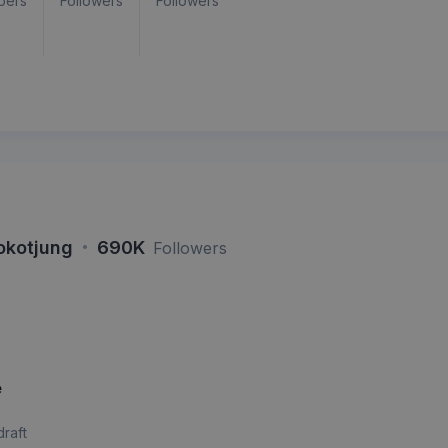
bers
Followers
Followers
·
okotjung
690K
Followers
e
draft