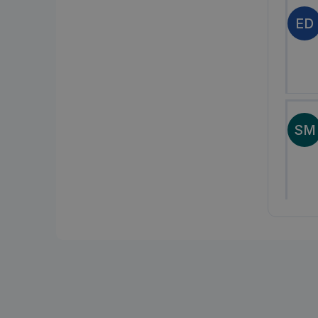
ED
SM