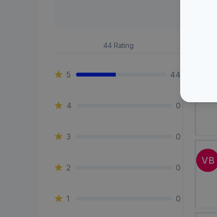
AB
44
Rating
5
44
MC
4
0
3
0
VB
2
0
1
0