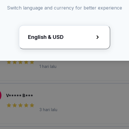
Switch language and currency for better experience
A**** B*****
1 hari lalu
English & USD
M******* C*****
1 hari lalu
V***** B***
3 hari lalu