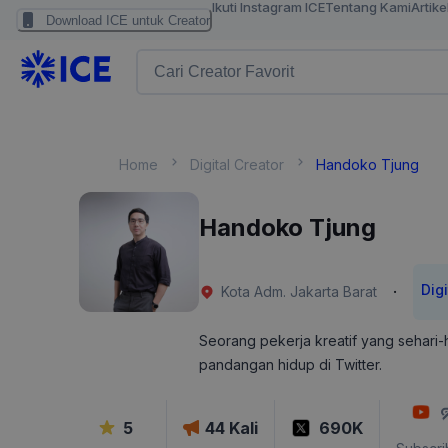
Ikuti Instagram ICE
Tentang Kami
Artike
Download ICE untuk Creator
Home
Digital Creator
Handoko Tjung
Handoko Tjung
Digi
·
Kota Adm. Jakarta Barat
Seorang pekerja kreatif yang sehari-
pandangan hidup di Twitter.
5
44
Kali
690K