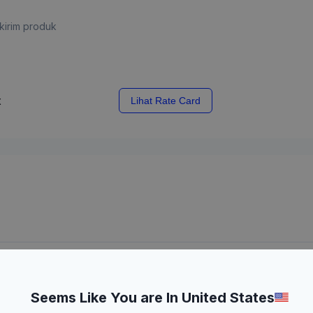
kirim produk
x
Lihat Rate Card
laian Pembeli
Seems Like You are In United States