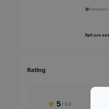
Brand perlu 
Rp5.xxx.xx
Rating
Peni
5
/ 5.0