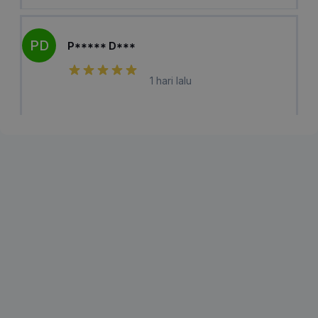
PD
P***** D***
1 hari lalu