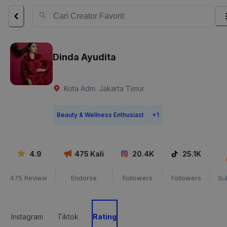
Dinda Ayudita
Kota Adm. Jakarta Timur
Beauty & Wellness Enthusiast
+
1
4.9
475
Kali
20.4K
25.1K
475
Review
Endorse
Followers
Followers
Su
Instagram
Tiktok
Rating