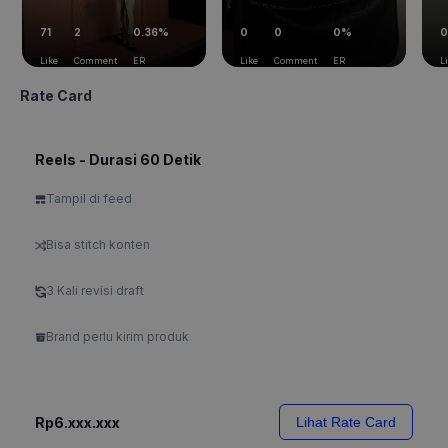
71
2
0.36%
0
0
0%
0
Like
Comment
ER
Like
Comment
ER
L
Rate Card
Reels - Durasi 60 Detik
Tampil di feed
Bisa stitch konten
3 Kali revisi draft
Brand perlu kirim produk
Rp6.xxx.xxx
Lihat Rate Card