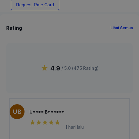
Request Rate Card
Rating
Lihat Semua
4.9
/ 5.0 (
475
Rating
)
UB
U**** B******
1 hari lalu