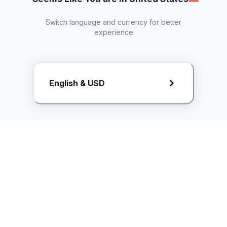
Switch language and currency for better
experience
Request Rate Card
English & USD
Butuh konten khusus? Kirim request ke creator!
ice.controller@idntimes.com
Informasi
Ikuti Kami