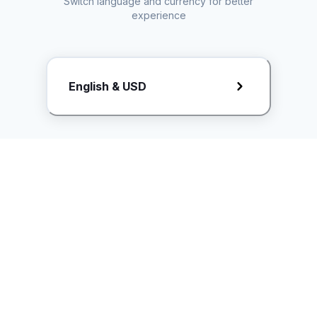
Switch language and currency for better
experience
Request Rate Card
English & USD
Butuh konten khusus? Kirim request ke creator!
ice.controller@idntimes.com
Informasi
Ikuti Kami
Instagram
Tentang Kami