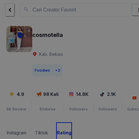
cosmotella
Kab. Bekasi
Foodies
+
3
4.9
98
Kali
14.8K
2.1K
98
Review
Endorse
Followers
Followers
Subsc
Instagram
Tiktok
Rating