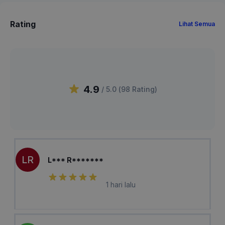
Rating
Lihat Semua
4.9
/ 5.0 (
98
Rating
)
LR
L*** R*******
1 hari lalu