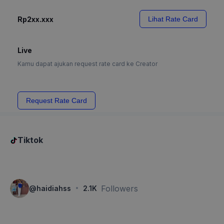
Rp2xx.xxx
Lihat Rate Card
Live
Kamu dapat ajukan request rate card ke Creator
Request Rate Card
Tiktok
·
Followers
@
haidiahss
2.1K