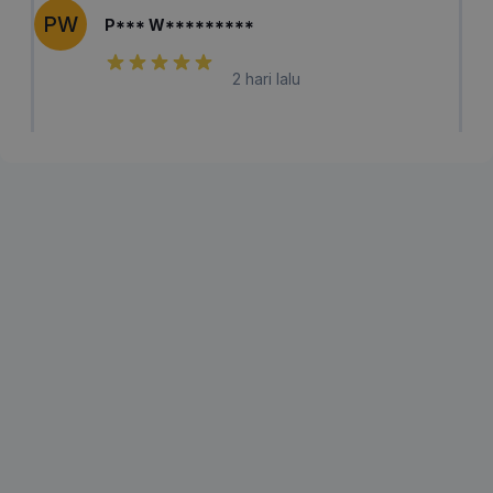
PW
P*** W*********
2 hari lalu