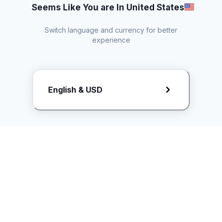
Seems Like You are In United States
Switch language and currency for better
experience
Request Rate Card
English & USD
Butuh konten khusus? Kirim request ke creator!
ice.controller@idntimes.com
Informasi
Ikuti Kami