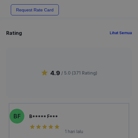
Request Rate Card
Rating
Lihat Semua
4.9
/ 5.0 (
371
Rating
)
BF
B***** F***
1 hari lalu