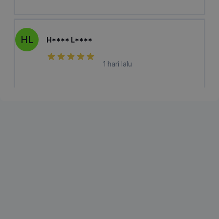
HL
H**** L****
1 hari lalu