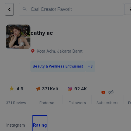
cathy ac
Kota Adm. Jakarta Barat
Beauty & Wellness Enthusiast
+
3
4.9
371
Kali
92.4K
371
Review
Endorse
Followers
Subscribers
F
Instagram
Rating