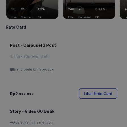
1K
12
1.11%
246
2
0.27%
4
Like
Comment
ER
Like
Comment
ER
L
Rate Card
Post - Carousel 3 Post
Tidak ada revisi draft
Brand perlu kirim produk
Rp2.xxx.xxx
Lihat Rate Card
Story - Video 60 Detik
Ada stiker link / mention