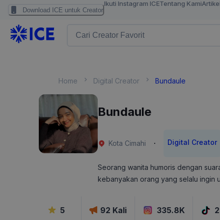
Ikuti Instagram ICE
Tentang Kami
Artike
Download ICE untuk Creator
Home
Digital Creator
Bundaule
Bundaule
Digital Creator
·
Kota Cimahi
Seorang wanita humoris dengan suara 
kebanyakan orang yang selalu ingin 
5
92
Kali
335.8K
2