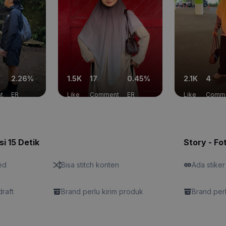
2.26%
1.5K
17
0.45%
2.1K
4
t
ER
Like
Comment
ER
Like
Comm
si 15 Detik
Story - Fo
ed
Bisa stitch konten
Ada stiker
draft
Brand perlu kirim produk
Brand perl