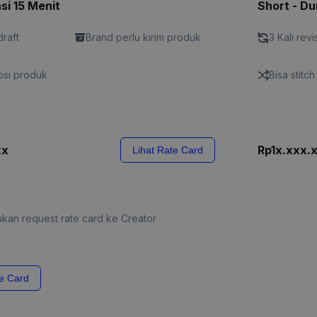
si 15 Menit
Short - Du
draft
Brand perlu kirim produk
3 Kali revi
si produk
Bisa stitc
xx
Rp1x.xxx.
Lihat Rate Card
kan request rate card ke Creator
e Card