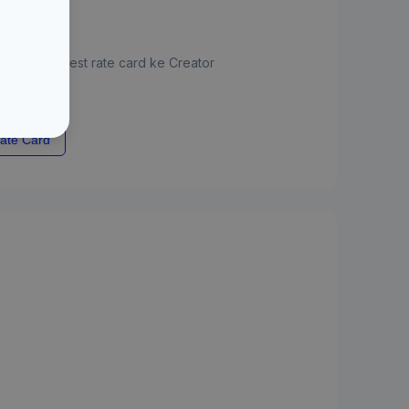
jukan request rate card ke Creator
ate Card