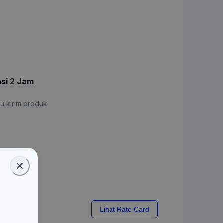
asi 2 Jam
u kirim produk
xx
Lihat Rate Card