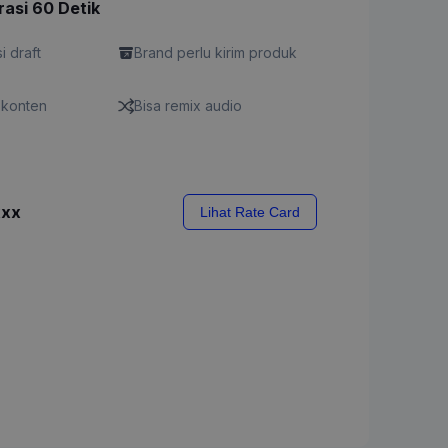
rasi 60 Detik
si draft
Brand perlu kirim produk
h konten
Bisa remix audio
xxx
Lihat Rate Card