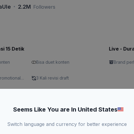
·
aUle
2.2M
Followers
si 15 Detik
Live - Dur
konten
Bisa duet konten
Brand perl
Promotional
3 Kali revisi draft
kirim produk
Seems Like You are In United States
Switch language and currency for better experience
x
Rp4.xxx.x
Lihat Rate Card