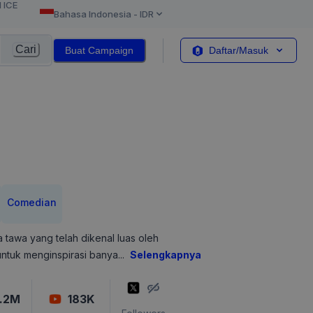
l ICE
Bahasa Indonesia
-
IDR
Cari
Buat Campaign
Daftar/Masuk
Comedian
tawa yang telah dikenal luas oleh
untuk menginspirasi banya
...
Selengkapnya
.2M
183K