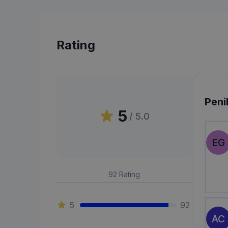
Rating
Peni
5
/ 5.0
EG
92
Rating
5
92
AC