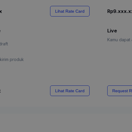
x
Rp9.xxx.x
Lihat Rate Card
e
Live
Kamu dapat a
draft
kirim produk
x
Lihat Rate Card
Request R