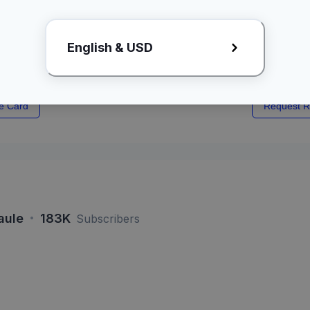
Image
English & USD
kan request rate card ke Creator
Kamu dapat a
e Card
Request R
·
aule
183K
Subscribers