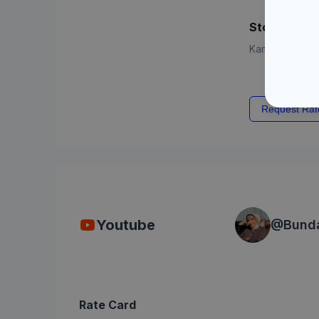
Story
Kamu dapat aju
Request Rat
Youtube
@
Bund
Rate Card