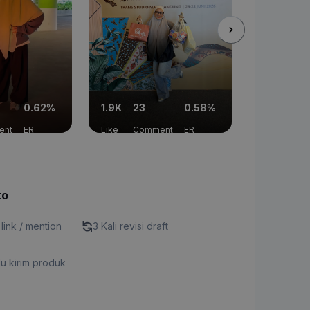
0.62%
1.9K
23
0.58%
774
8
ent
ER
Like
Comment
ER
Like
Com
to
 link / mention
3 Kali revisi draft
u kirim produk