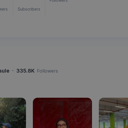
Followers
wers
Subscribers
·
aule
335.8K
Followers