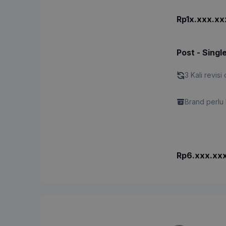
Rp1x.xxx.xx
Post - Singl
3 Kali revisi 
Brand perlu 
Rp6.xxx.xx