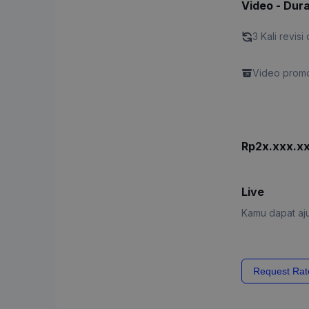
Video - Dura
3 Kali revisi 
Video promo
Rp2x.xxx.x
Live
Kamu dapat aju
Request Rat