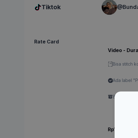
Tiktok
@
Bund
Rate Card
Video - Dura
Bisa stitch 
Ada label "
Content"
Brand perlu 
Rp1x.xxx.xx