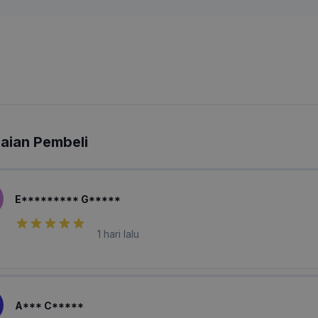
laian Pembeli
E********* G*****
1 hari lalu
A*** C*****