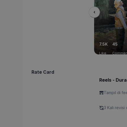
7.5K
45
Like
Commen
Rate Card
Reels - Dura
Tampil di fe
3 Kali revisi 