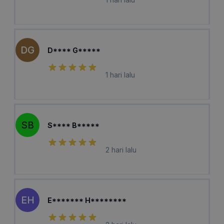
DG
D**** G*****
1 hari lalu
SB
S**** B*****
2 hari lalu
EH
E******* H********