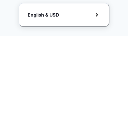
Request Rate Card
English & USD
Butuh konten khusus? Kirim request ke creator!
ice.controller@idntimes.com
Informasi
Ikuti Kami
Instagram
Tentang Kami
Syarat & ketentuan