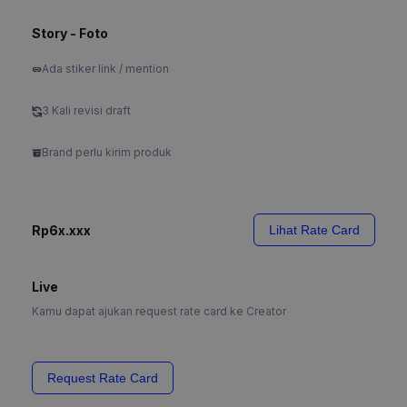
Story - Foto
Ada stiker link / mention
3 Kali revisi draft
Brand perlu kirim produk
Rp6x.xxx
Lihat Rate Card
Live
Kamu dapat ajukan request rate card ke Creator
Request Rate Card