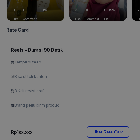
0
0
0%
3
0
0.09%
2
Like
Comment
ER
Like
Comment
ER
L
Rate Card
Reels - Durasi 90 Detik
Tampil di feed
Bisa stitch konten
3 Kali revisi draft
Brand perlu kirim produk
Rp1xx.xxx
Lihat Rate Card