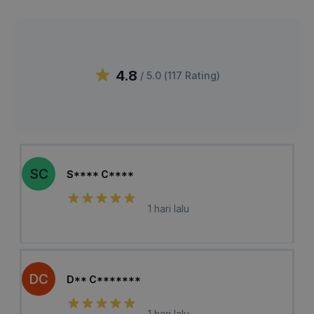
4.8
/ 5.0 (
117
Rating
)
SC
S**** C****
1 hari lalu
DC
D** C*******
1 hari lalu