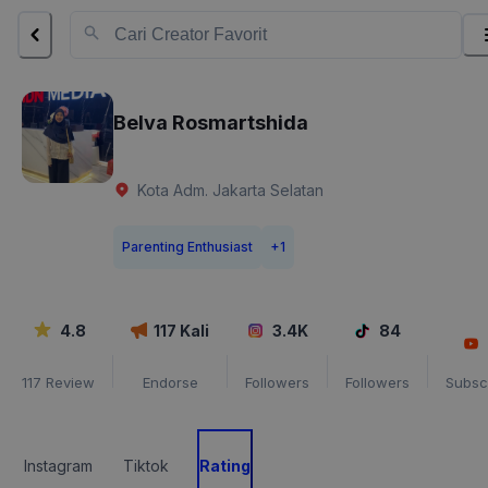
Belva Rosmartshida
Kota Adm. Jakarta Selatan
Parenting Enthusiast
+
1
4.8
117
Kali
3.4K
84
117
Review
Endorse
Followers
Followers
Subsc
Instagram
Tiktok
Rating