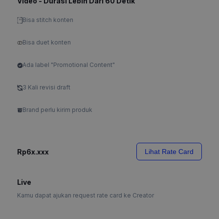
Video - Durasi Lebih Dari 60 Detik
Bisa stitch konten
Bisa duet konten
Ada label "Promotional Content"
3 Kali revisi draft
Brand perlu kirim produk
Rp6x.xxx
Lihat Rate Card
Live
Kamu dapat ajukan request rate card ke Creator