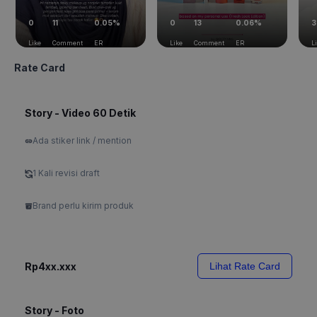
0
11
0.05%
0
13
0.06%
3
Like
Comment
ER
Like
Comment
ER
L
Rate Card
Story - Video 60 Detik
Ada stiker link / mention
1 Kali revisi draft
Brand perlu kirim produk
Rp4xx.xxx
Lihat Rate Card
Story - Foto