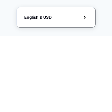
Request Rate Card
English & USD
Butuh konten khusus? Kirim request ke creator!
ice.controller@idntimes.com
Informasi
Ikuti Kami
Instagram
Tentang Kami
Syarat & ketentuan