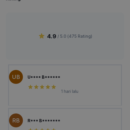
4.9
/ 5.0 (
475
Rating
)
UB
U**** B******
1 hari lalu
RB
R*** B*******