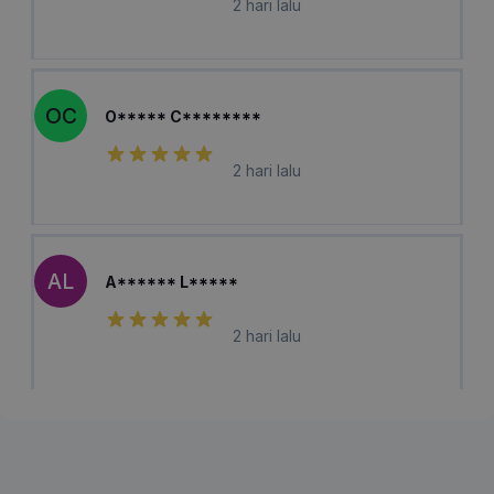
2 hari lalu
OC
O***** C********
2 hari lalu
AL
A****** L*****
2 hari lalu