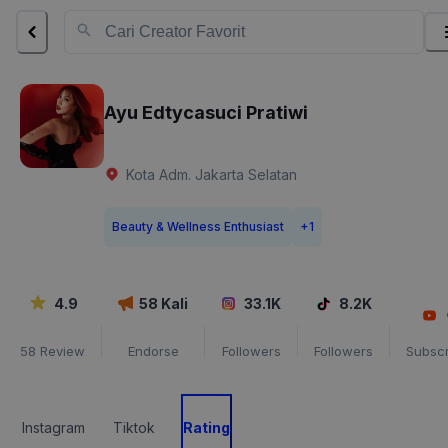
Ayu Edtycasuci Pratiwi
Kota Adm. Jakarta Selatan
Beauty & Wellness Enthusiast
+
1
4.9
58
Kali
33.1K
8.2K
58
Review
Endorse
Followers
Followers
Subscr
Instagram
Tiktok
Rating