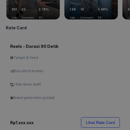
891
23
2.76%
1.5K
10
4.68%
6
Like
Comment
ER
Like
Comment
ER
L
Rate Card
Reels - Durasi 90 Detik
Tampil di feed
Bisa stitch konten
1 Kali revisi draft
Brand perlu kirim produk
Rp1.xxx.xxx
Lihat Rate Card