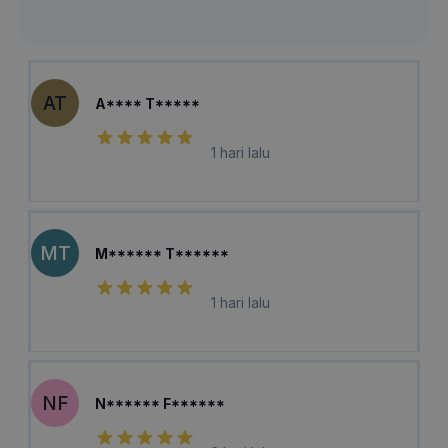
AT
A**** T*****
1 hari lalu
MT
M****** T******
1 hari lalu
NF
N****** F******