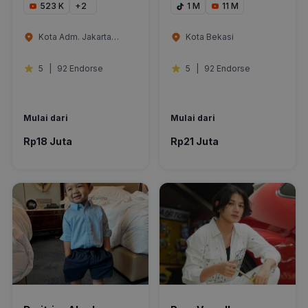
523 K
+
2
1 M
11 M
Kota Adm. Jakarta
Kota Bekasi
Selatan
5
|
92 Endorse
5
|
92 Endorse
Mulai dari
Mulai dari
Rp18 Juta
Rp21 Juta