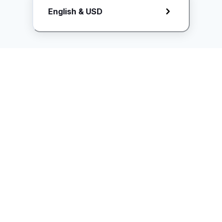
English & USD
ice.controller@idntimes.com
Informasi
Ikuti Kami
Instagram
Tentang Kami
Syarat & ketentuan
Kebijakan Privasi