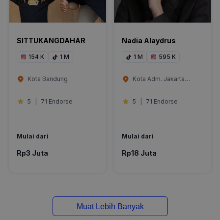
SITTUKANGDAHAR
Nadia Alaydrus
154 K
1 M
1 M
595 K
Kota Bandung
Kota Adm. Jakarta
Selatan
5
|
71 Endorse
5
|
71 Endorse
Mulai dari
Mulai dari
Rp3 Juta
Rp18 Juta
Muat Lebih Banyak