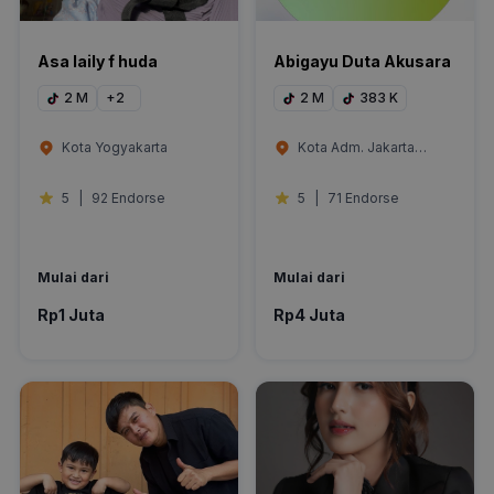
Asa laily f huda
Abigayu Duta Akusara
2 M
+
2
2 M
383 K
Kota Yogyakarta
Kota Adm. Jakarta
Selatan
5
|
92 Endorse
5
|
71 Endorse
Mulai dari
Mulai dari
Rp1 Juta
Rp4 Juta