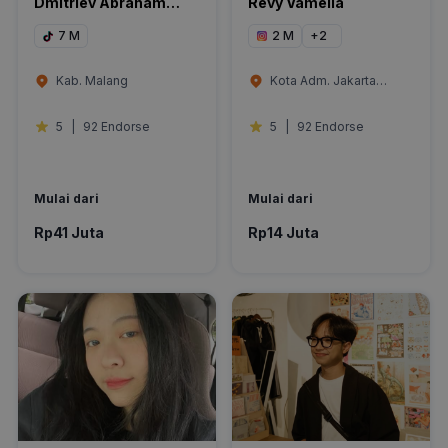
Dmitriev Abraham
Revy Vamella
Hariyanto
7 M
2 M
+
2
Kab. Malang
Kota Adm. Jakarta
Selatan
5
|
92 Endorse
5
|
92 Endorse
Mulai dari
Mulai dari
Rp41 Juta
Rp14 Juta