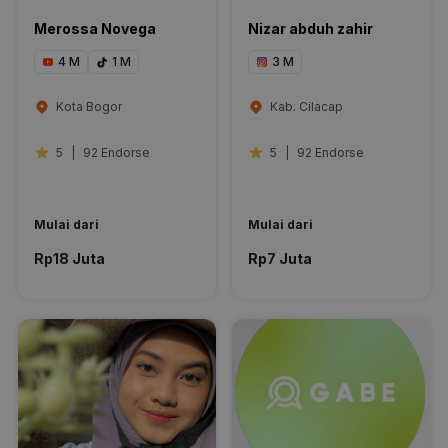
Merossa Novega
Nizar abduh zahir
4 M
1 M
3 M
Kota Bogor
Kab. Cilacap
5
|
92 Endorse
5
|
92 Endorse
Mulai dari
Mulai dari
Rp18 Juta
Rp7 Juta